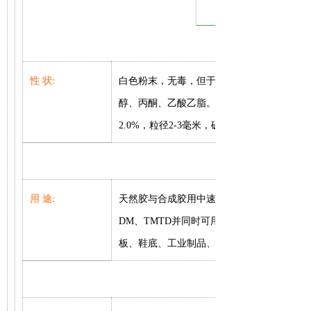
性
状
:
白色粉末，无毒，但于皮肤接触有刺激性。
醇、丙酮、乙酸乙脂。不溶于汽油和水。储
2.0%
，粒径
2-3
毫米，破碎强度
用
途
:
天然胶与合成胶用中速硫化促进剂。本品常
DM
、
TMTD
并同时可用于连续硫化。在氯丁
板、鞋底、工业制品、硬质胶和厚壁制品。