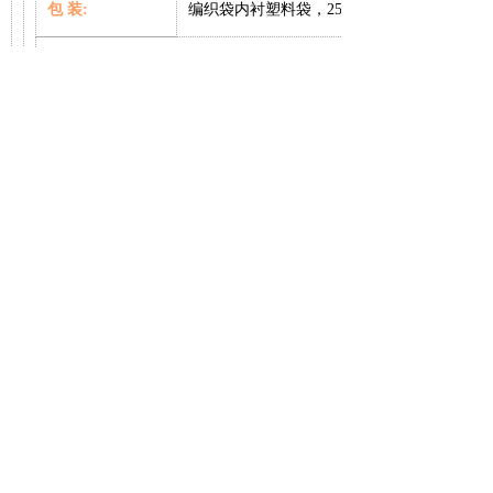
包
装
:
编织袋内衬塑料袋，
25KG/
贮
存
:
应贮存在阴凉干燥、通风良好的地方。包装
说
明
:
本产品可以根据用户需求进行造粒。