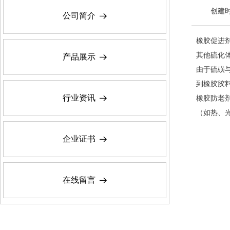
创建
公司简介
뀠
橡胶促进
其他硫化
产品展示
뀠
由于硫磺
到橡胶胶
行业资讯
뀠
橡胶防老
（如热、
企业证书
뀠
在线留言
뀠