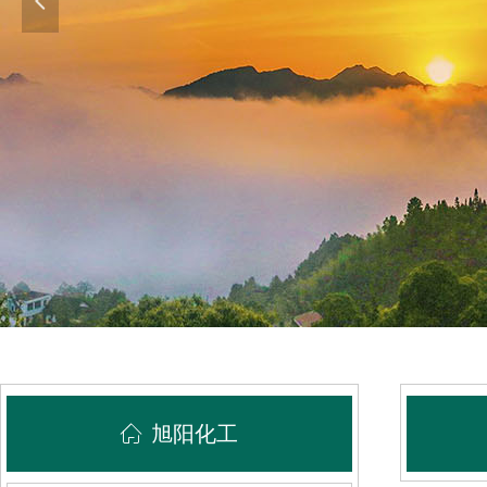
넳
ꀇ
旭阳化工