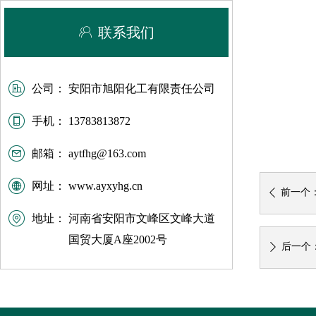
ꁘ
联系我们
公司：
安阳市旭阳化工有限责任公司
手机：
13783813872
邮箱：
aytfhg@163.com
网址：
www.ayxyhg.cn
前一个
ꄴ
地址：
河南省安阳市文峰区文峰大道
国贸大厦A座2002号
后一个
ꄲ